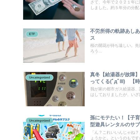
さて、今年で２０２１年に購
しました。約５年分の分配..
不労所得の軌跡あしあ
ETF
ス
桜の開花が待ち遠しい。先日、最
ろう...
真冬【給湯器が故障】
Uncategorized
ってくる(ﾟдﾟlll)
我が家の都市ガス給湯器、
はしておりましたが、いざ故
孫にモテたい！【子
Uncategorized
型遊具レンタルのサブスク
「ん？これいいんじゃね？
ょうかと。というのもですね