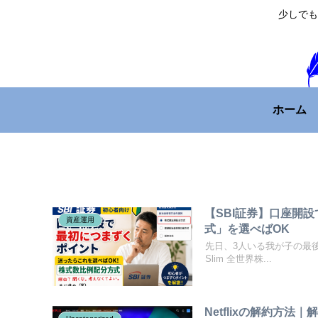
少しでも
ホーム
【SBI証券】口座開
資産運用
式」を選べばOK
先日、3人いる我が子の最後
Slim 全世界株...
Netflixの解約方