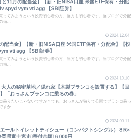
0月と11月の配当金】【新・旧NISA口座 米国ETF保有・分配
pyd vym vti agg 【SBI証券】
を買ってみようという投資初心者の方、当方も初心者です。当ブログで分配
備...
2024.12.04
月の配当金】【新・旧NISA口座 米国ETF保有・分配金】【投
ym vti agg 【SBI証券】
を買ってみようという投資初心者の方、当方も初心者です。当ブログで分配
備...
2024.10.10
】大人の秘密基地／隠れ家【木製ブランコを設置する】【固
整】「おっさんブランコに乗るの巻」
コ乗りたいじゃないですか？でも、おっさんが独りで公園でブランコ乗っ
すか...
2024.09.11
エールトイレットティシュー（コンパクトシングル）８R×
岡県富士宮市]寄付金額16,000円