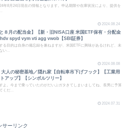
24年8月24日現在の情報となります。申込期限や在庫状況により、提供を
.
2024.08.24
月と８月の配当金】【新・旧NISA口座 米国ETF保有・分配金
spyd vym vti agg vwob【SBI証券】
する目的は自身の備忘録を兼ねますが、米国ETFに興味があるけれど、未
い...
2024.08.08
】大人の秘密基地／隠れ家【自転車吊下げフック】【工業用
イトアップ】【シンボルツリー】
すよ。今まで乗っていたのがだいぶガタきてしまいましてね、長男に予算
くだ...
2024.07.31
ンサーリンク