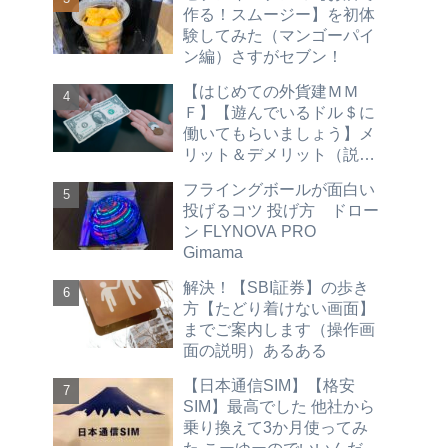
優待 不労所得）hdv spyd
作る！スムージー】を初体
vym vti vt vig agg vwob
験してみた（マンゴーパイ
2026
ン編）さすがセブン！
【はじめての外貨建ＭＭ
Ｆ】【遊んでいるドル＄に
働いてもらいましょう】メ
リット＆デメリット（説明
買い方 売り方 ＳＢＩ証券
フライングボールが面白い
編）hdv spyd vym vti vt vig
投げるコツ 投げ方 ドロー
agg vwob
ン FLYNOVA PRO
Gimama
解決！【SBI証券】の歩き
方【たどり着けない画面】
までご案内します（操作画
面の説明）あるある
【日本通信SIM】【格安
SIM】最高でした 他社から
乗り換えて3か月使ってみ