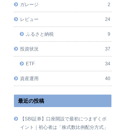
ガレージ
2
レビュー
24
ふるさと納税
9
投資状況
37
ETF
34
資産運用
40
最近の投稿
【SBI証券】口座開設で最初につまずくポ
イント｜初心者は「株式数比例配分方式」