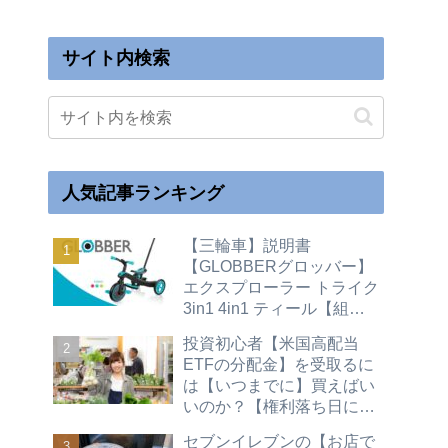
サイト内検索
人気記事ランキング
【三輪車】説明書
【GLOBBERグロッバー】
エクスプローラー トライク
3in1 4in1 ティール【組立
て】キックバイク【変形変
投資初心者【米国高配当
身】二輪
ETFの分配金】を受取るに
は【いつまでに】買えばい
いのか？【権利落ち日につ
いて】買い時（配当金 株主
セブンイレブンの【お店で