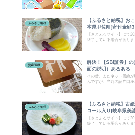
【ふるさと納税】おこめ
ふるさと納税
本県甲佐町]寄付金額33
【さとふるサイト】にて20
終了している場合がありま..
解決！【SBI証券】
資産運用
面の説明）あるある
その昔、まだネット回線がI
んですが、当時の証券口座..
【ふるさと納税】古紙
ふるさと納税
ロール入り[岐阜県美濃市
【さとふるサイト】にて20
終了している場合があります.