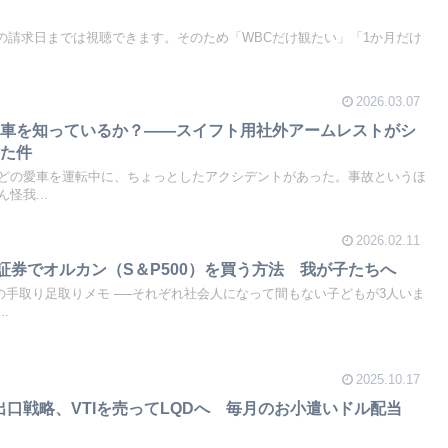
も次回の請求日までは視聴できます。そのため「WBCだけ観たい」「1か月だけ
2026.03.07
う車を知っているか？――スイフト用社外アームレストがシ
った件
どの愛車を運転中に、ちょっとしたアクシデントがあった。事故というほ
怪我...
2026.02.11
I証券でオルカン（S＆P500）を買う方法 我が子たちへ
の手取り足取りメモ ──それぞれ社会人になって間もない子どもが3人いま
.
2025.10.17
の出口戦略、VTIを売ってLQDへ 毎月のお小遣いドル配当