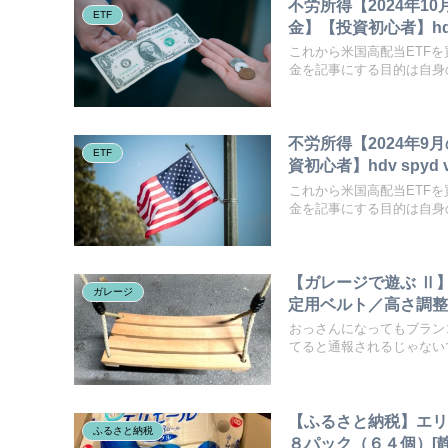
不労所得【2024年1
ETF
金】【投資初心者】hdv s
これから米国高配当ETF
金を記事にする目的は自身の
不労所得【2024年9
ETF
資初心者】hdv spyd v
これから米国高配当ETF
金を記事にする目的は自身の
【ガレージで遊ぶ Ⅱ
ガレージ
定用ベルト／高さ調
おっさんになってもブラン
てると通報されるじゃないで
【ふるさと納税】エリ
ふるさと納税
８パック（６４個）[静