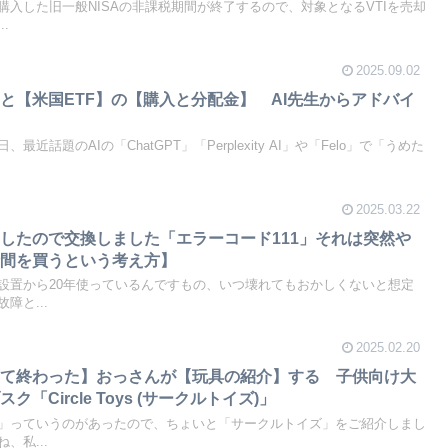
入した旧一般NISAの非課税期間が終了するので、対象となるVTIを売却
.
2025.09.02
と【米国ETF】の【購入と分配金】 AI先生からアドバイ
近話題のAIの「ChatGPT」「Perplexity AI」や「Felo」で「うめた
2025.03.22
したので交換しました「エラーコード111」それは突然や
 【時間を買うという考え方】
設置から20年使っているんですもの、いつ壊れてもおかしくないと想定
障と...
2025.02.20
育て終わった】おっさんが【玩具の紹介】する 子供向け大
「Circle Toys (サークルトイズ)」
」っていうのがあったので、ちょいと「サークルトイズ」をご紹介しまし
、私...