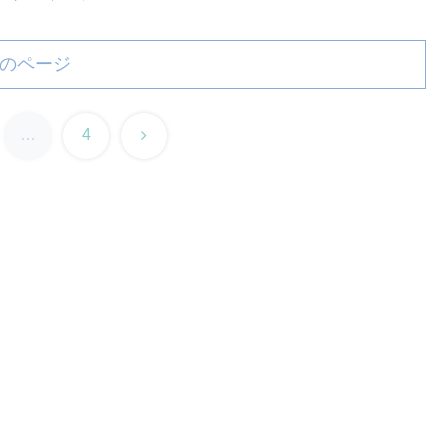
のページ
次
…
4
へ