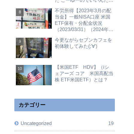
た こーゆーのでいいんだよ
（2023/12/4更新 30GBプ
不労所得【2023年3月の配
ラン紹介）
当金】一般NISA口座 米国
ETF保有・分配金状況
（2023/03/31）（2024年新
NISAへ移行予定）
今更ながらセブンカフェを
初体験してみた(;'∀')
【米国ETF HDV】（iシ
ェアーズ コア 米国高配当
株 ETF米国ETF）とは？
カテゴリー
Uncategorized
19