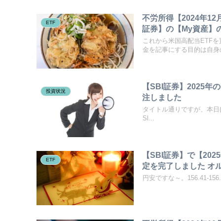
不労所得【2024年12
ETF
証券】の【My資産】の【配
これから米国高配当ETF
金を記事にする目的は自身の
【SBI証券】2025
投資状況
注しました
タイトル通りですが、本日(12
Sl...
【SBI証券】で【20
ETF
定を完了しました オル
円安ですな～。156.41-156.