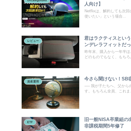
Uncategorized
人向け】
Netflixは、解約して
使いたい」という場合...
君はラクティスとい
レビュー
ンデレラフィットだ
昨年末、購入から一年半ほ
どのものでもなく、もちろん
今さら聞けない！SB
資産運用
── 我が子たちへ、父から
す。もちろん全員、これま..
旧一般NISA卒業組
ETF
非課税期間5年修了