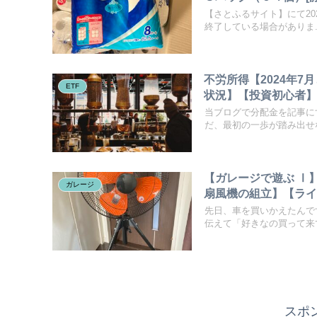
【さとふるサイト】にて20
終了している場合がありま..
不労所得【2024年7
ETF
状況】【投資初心者】hdv 
当ブログで分配金を記事に
だ、最初の一歩が踏み出せな
【ガレージで遊ぶ Ⅰ
ガレージ
扇風機の組立】【ラ
先日、車を買いかえたんで
伝えて「好きなの買って来て
スポ