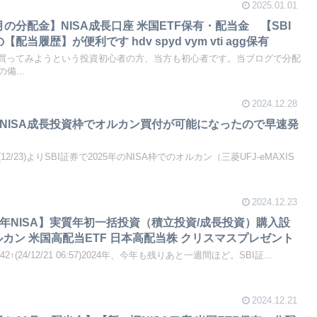
2025.01.01
月の分配金】NISA成長口座 米国ETF保有・配当金 【SBI
当履歴】が便利です hdv spyd vym vti agg保有
を買ってみようという投資初心者の方、当方も初心者です。当ブログで分配
備...
2024.12.28
年のNISA成長投資枠でオルカン買付が可能になったので早速発
/23)よりSBI証券で2025年のNISA枠でのオルカン（三菱UFJ-eMAXIS
2024.12.23
25年NISA】実質年初一括投資（積立投資/成長投資）購入設
カン 米国高配当ETF 日本高配当株 クリスマスプレゼント
42↑(24/12/21 06:57)2024年、今年も残りあと一週間ほど。SBI証...
2024.12.21