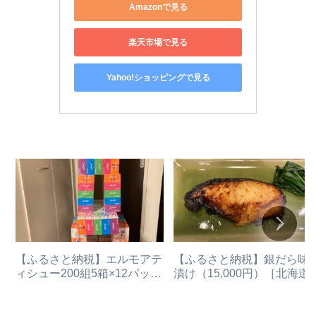
Amazonで見る
楽天市場で見る
Yahoo!ショッピングで見る
【ふるさと納税】エルモアテ
【ふるさと納税】銀だら味
ィシュー200組5箱×12パック
漬け（15,000円）［北海道
(60箱)(14,000円)[栃木県佐野
路町］
市]