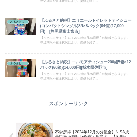
申込期限や在庫状況により、提供を終了...
【ふるさと納税】エリエールトイレットティシュー
ふるさと納税
(コンパクトシングル)8R×8パック(64個)(17,000
円) [静岡県富士宮市]
【さとふるサイト】にて2023年8月24日現在の情報となります。
申込期限や在庫状況により、提供を終了...
【ふるさと納税】エルモアティシュー200組5箱×12
ふるさと納税
パック(60箱)(14,000円)[栃木県佐野市]
【さとふるサイト】にて2023年8月25日現在の情報となります。
申込期限や在庫状況により、提供を終了...
スポンサーリンク
不労所得【2024年12月の分配金】NISA成
長口座 米国ETF保有・配当金 【SBI証