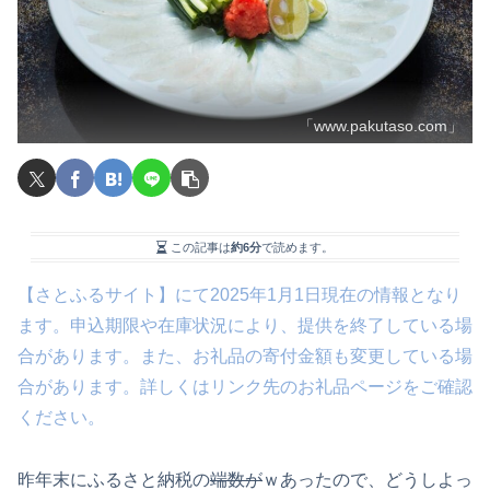
「www.pakutaso.com」
この記事は
約6分
で読めます。
【さとふるサイト】にて2025年1月1日現在の情報となり
ます。申込期限や在庫状況により、提供を終了している場
合があります。また、お礼品の寄付金額も変更している場
合があります。詳しくはリンク先のお礼品ページをご確認
ください。
昨年末にふるさと納税の
端数が
ｗあったので、どうしよっ