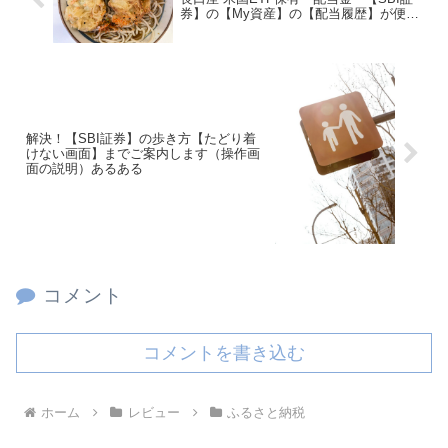
券】の【My資産】の【配当履歴】が便利
です hdv spyd vym vti agg保有
解決！【SBI証券】の歩き方【たどり着
けない画面】までご案内します（操作画
面の説明）あるある
コメント
コメントを書き込む
ホーム
レビュー
ふるさと納税