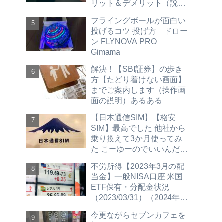
リット＆デメリット（説明
買い方 売り方 ＳＢＩ証券
フライングボールが面白い
編）hdv spyd vym vti vt vig
投げるコツ 投げ方 ドロー
agg vwob
ン FLYNOVA PRO
Gimama
解決！【SBI証券】の歩き
方【たどり着けない画面】
までご案内します（操作画
面の説明）あるある
【日本通信SIM】【格安
SIM】最高でした 他社から
乗り換えて3か月使ってみ
た こーゆーのでいいんだよ
（2023/12/4更新 30GBプ
不労所得【2023年3月の配
ラン紹介）
当金】一般NISA口座 米国
ETF保有・分配金状況
（2023/03/31）（2024年新
NISAへ移行予定）
今更ながらセブンカフェを