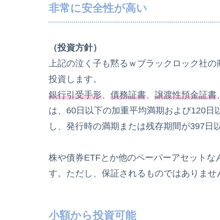
非常に安全性が高い
（投資方針）
上記の泣く子も黙るｗブラックロック社の
投資します。
銀行引受手形
、
債務証書
、
譲渡性預金証書
は、60日以下の加重平均満期および120
し、発行時の満期または残存期間が397日
株や債券ETFとか他のペーパーアセットな
す。ただし、保証されるものではありませ
小額から投資可能