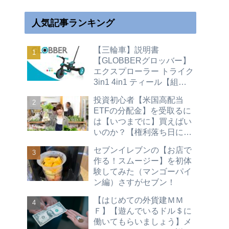
人気記事ランキング
【三輪車】説明書
【GLOBBERグロッバー】
エクスプローラー トライク
3in1 4in1 ティール【組立
て】キックバイク【変形変
投資初心者【米国高配当
身】二輪
ETFの分配金】を受取るに
は【いつまでに】買えばい
いのか？【権利落ち日につ
いて】買い時（配当金 株主
セブンイレブンの【お店で
優待 不労所得）hdv spyd
作る！スムージー】を初体
vym vti vt vig agg vwob
験してみた（マンゴーパイ
2026
ン編）さすがセブン！
【はじめての外貨建ＭＭ
Ｆ】【遊んでいるドル＄に
働いてもらいましょう】メ