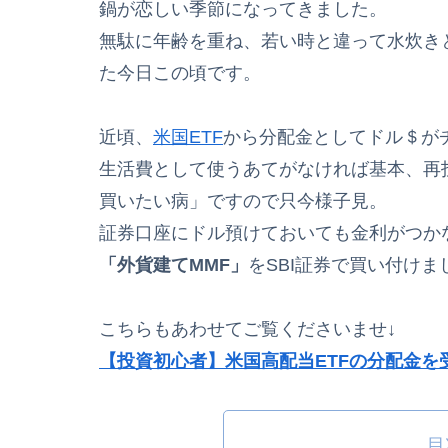
鍋が恋しい季節になってきました。
無駄に年齢を重ね、若い時と違って水炊き
た今日この頃です。
近頃、
米国ETF
から分配金としてドル＄が
生活費として使うあてがなければ基本、再
買いたい病」ですので只今様子見。
証券口座にドル預けておいても金利がつか
「外貨建てMMF」
をSBI証券で買い付け
こちらもあわせてご覧くださいませ↓
【投資初心者】米国高配当ETFの分配金
目