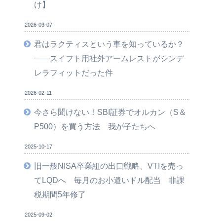
け】
2026-03-07
君はラクティスという車を知っているか？
――スイフト用社外アームレストがシンデ
レラフィットだった件
2026-02-11
今さら聞けない！SBI証券でオルカン（S＆
P500）を買う方法 我が子たちへ
2025-10-17
旧一般NISA卒業組の出口戦略、VTIを売っ
てLQDへ 毎月のお小遣いドル配当 非課
税期間5年修了
2025-09-02