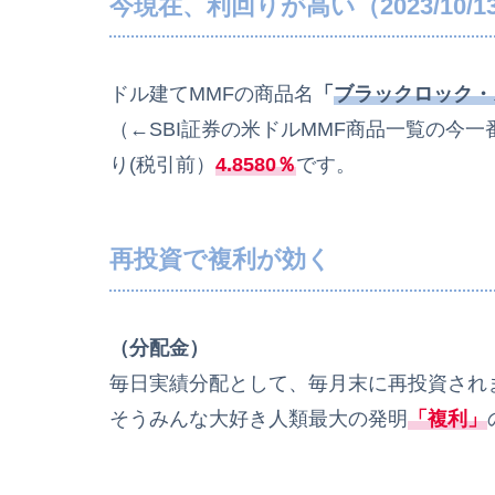
今現在、利回りが高い（2023/10/
ドル建てMMFの商品名
「
ブラックロック・
（←SBI証券の米ドルMMF商品一覧の今
り(税引前）
4.8580％
です。
再投資で複利が効く
（分配金）
毎日実績分配として、毎月末に再投資され
そうみんな大好き人類最大の発明
「複利」