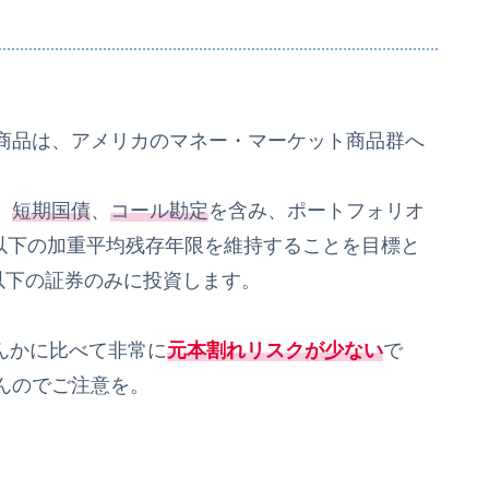
商品は、アメリカのマネー・マーケット商品群へ
、
短期国債
、
コール勘定
を含み、ポートフォリオ
日以下の加重平均残存年限を維持することを目標と
以下の証券のみに投資します。
んかに比べて非常に
元本割れリスクが少ない
で
んのでご注意を。