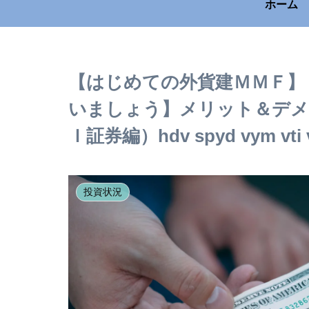
ホーム
【はじめての外貨建ＭＭＦ】
いましょう】メリット＆デメリ
Ｉ証券編）hdv spyd vym vti vt
投資状況