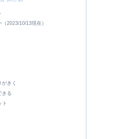
ト
023/10/13現在）
りがきく
できる
ット