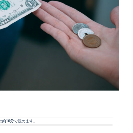
は
約10分
で読めます。