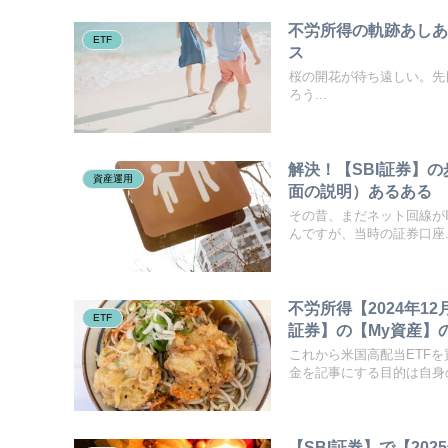
不労所得の軌跡あしあ
ETF
ス
桜の開花が待ち遠しい。先日、最
ろう...
解決！【SBI証券】
資産運用
面の説明）あるある
その昔、まだネット回線がI
んですが、当時の証券口座..
不労所得【2024年12
ETF
証券】の【My資産】の【配
これから米国高配当ETF
金を記事にする目的は自身の
【SBI証券】で【20