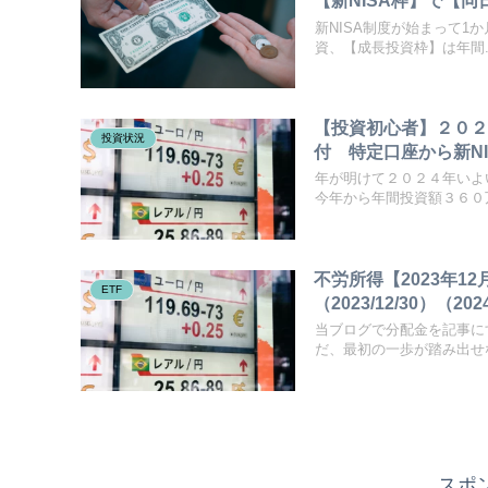
【新NISA枠】で【同
新NISA制度が始まって1
資、【成長投資枠】は年間..
【投資初心者】２０２
投資状況
付 特定口座から新N
年が明けて２０２４年いよ
今年から年間投資額３６０万
不労所得【2023年1
ETF
（2023/12/30）（
当ブログで分配金を記事に
だ、最初の一歩が踏み出せな
スポ