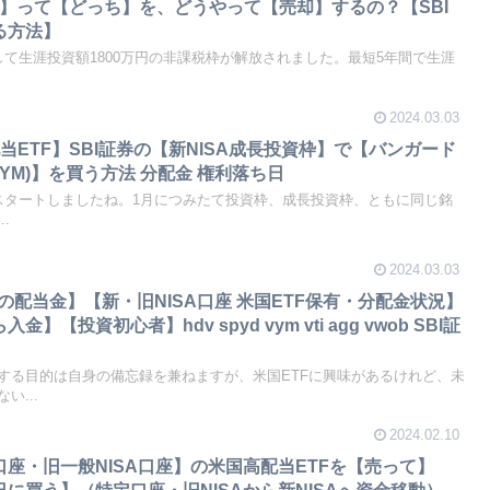
枠)】って【どっち】を、どうやって【売却】するの？【SBI
る方法】
ートして生涯投資額1800万円の非課税枠が解放されました。最短5年間で生涯
2024.03.03
ETF】SBI証券の【新NISA成長投資枠】で【バンガード
VYM)】を買う方法 分配金 権利落ち日
度がスタートしましたね。1月につみたて投資枠、成長投資枠、ともに同じ銘
.
2024.03.03
月の配当金】【新・旧NISA口座 米国ETF保有・分配金状況】
】【投資初心者】hdv spyd vym vti agg vwob SBI証
する目的は自身の備忘録を兼ねますが、米国ETFに興味があるけれど、未
い...
2024.02.10
口座・旧一般NISA口座】の米国高配当ETFを【売って】