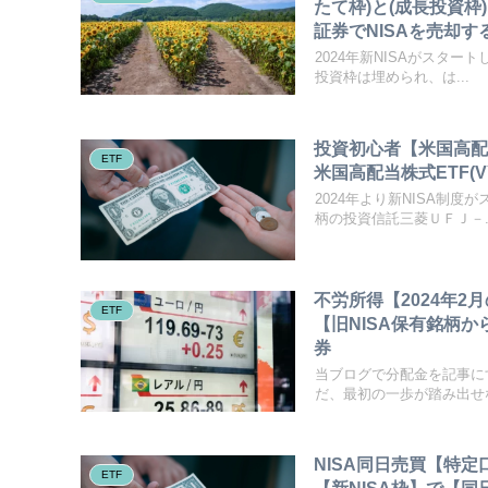
たて枠)と(成長投資
証券でNISAを売却す
2024年新NISAがスタ
投資枠は埋められ、は...
投資初心者【米国高配当
ETF
米国高配当株式ETF(
2024年より新NISA制
柄の投資信託三菱ＵＦＪ－..
不労所得【2024年2
ETF
【旧NISA保有銘柄から入金
券
当ブログで分配金を記事に
だ、最初の一歩が踏み出せな
NISA同日売買【特定
ETF