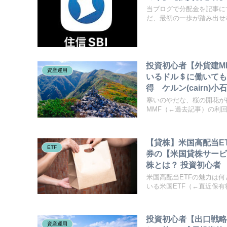
当ブログで分配金を記事に
だ、最初の一歩が踏み出せな
投資初心者【外貨建M
資産運用
いるドル＄に働いても
得 ケルン(cairn
寒いのやだな、桜の開花が
MMF（←過去記事）の利回り
【貸株】米国高配当E
ETF
券の【米国貸株サービス
株とは？ 投資初心者
米国高配当ETFの魅力は
いる米国ETF（←直近保有状.
投資初心者【出口戦略
資産運用