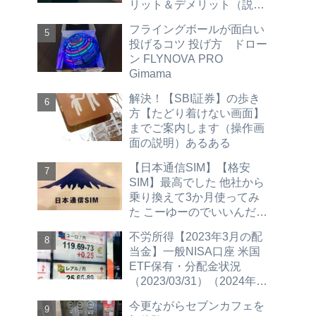
リット＆デメリット（説明
買い方 売り方 ＳＢＩ証券
フライングボールが面白い
編）hdv spyd vym vti vt vig
投げるコツ 投げ方 ドロー
agg vwob
ン FLYNOVA PRO
Gimama
解決！【SBI証券】の歩き
方【たどり着けない画面】
までご案内します（操作画
面の説明）あるある
【日本通信SIM】【格安
SIM】最高でした 他社から
乗り換えて3か月使ってみ
た こーゆーのでいいんだよ
（2023/12/4更新 30GBプ
不労所得【2023年3月の配
ラン紹介）
当金】一般NISA口座 米国
ETF保有・分配金状況
（2023/03/31）（2024年新
NISAへ移行予定）
今更ながらセブンカフェを