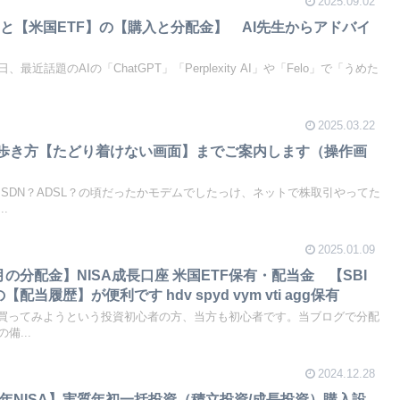
2025.09.02
と【米国ETF】の【購入と分配金】 AI先生からアドバイ
近話題のAIの「ChatGPT」「Perplexity AI」や「Felo」で「うめた
2025.03.22
の歩き方【たどり着けない画面】までご案内します（操作画
SDN？ADSL？の頃だったかモデムでしたっけ、ネットで株取引やってた
.
2025.01.09
月の分配金】NISA成長口座 米国ETF保有・配当金 【SBI
当履歴】が便利です hdv spyd vym vti agg保有
を買ってみようという投資初心者の方、当方も初心者です。当ブログで分配
備...
2024.12.28
25年NISA】実質年初一括投資（積立投資/成長投資）購入設