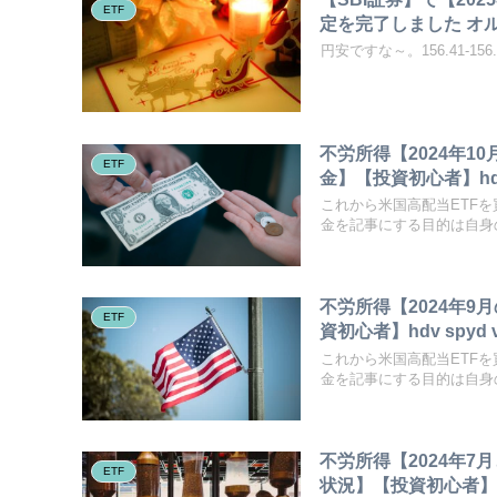
ETF
定を完了しました オル
円安ですな～。156.41-156.
不労所得【2024年1
ETF
金】【投資初心者】hdv s
これから米国高配当ETF
金を記事にする目的は自身の
不労所得【2024年9
ETF
資初心者】hdv spyd v
これから米国高配当ETF
金を記事にする目的は自身の
不労所得【2024年7
ETF
状況】【投資初心者】hdv 