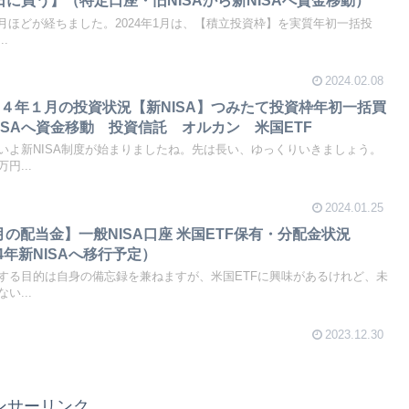
日に買う】（特定口座・旧NISAから新NISAへ資金移動）
か月ほどが経ちました。2024年1月は、【積立投資枠】を実質年初一括投
.
2024.02.08
４年１月の投資状況【新NISA】つみたて投資枠年初一括買
ISAへ資金移動 投資信託 オルカン 米国ETF
いよ新NISA制度が始まりましたね。先は長い、ゆっくりいきましょう。
円...
2024.01.25
2月の配当金】一般NISA口座 米国ETF保有・分配金状況
2024年新NISAへ移行予定）
する目的は自身の備忘録を兼ねますが、米国ETFに興味があるけれど、未
い...
2023.12.30
ンサーリンク