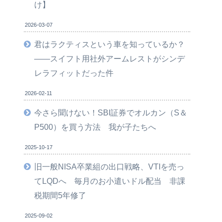
け】
2026-03-07
君はラクティスという車を知っているか？
――スイフト用社外アームレストがシンデ
レラフィットだった件
2026-02-11
今さら聞けない！SBI証券でオルカン（S＆
P500）を買う方法 我が子たちへ
2025-10-17
旧一般NISA卒業組の出口戦略、VTIを売っ
てLQDへ 毎月のお小遣いドル配当 非課
税期間5年修了
2025-09-02