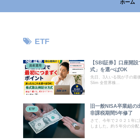
ホーム
ETF
【SBI証券】口座開
資産運用
式」を選べばOK
先日、3人いる我が子の最後
Slim 全世界株...
旧一般NISA卒業組
ETF
非課税期間5年修了
さて、今年で２０２１年に購
しました。約５年分の分配..