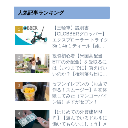
人気記事ランキング
【三輪車】説明書
【GLOBBERグロッバー】
エクスプローラー トライク
3in1 4in1 ティール【組立
て】キックバイク【変形変
投資初心者【米国高配当
身】二輪
ETFの分配金】を受取るに
は【いつまでに】買えばい
いのか？【権利落ち日につ
いて】買い時（配当金 株主
セブンイレブンの【お店で
優待 不労所得）hdv spyd
作る！スムージー】を初体
vym vti vt vig agg vwob
験してみた（マンゴーパイ
2026
ン編）さすがセブン！
【はじめての外貨建ＭＭ
Ｆ】【遊んでいるドル＄に
働いてもらいましょう】メ