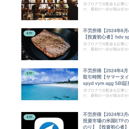
当ブログで分配金を記事に
だ、最初の一歩が踏み出せな
不労所得【2024年6
ETF
【投資初心者】hdv spyd
当ブログで分配金を記事に
だ、最初の一歩が踏み出せな
不労所得【2024年
ETF
取引時間【サマータイム
spyd vym agg SBI証
当ブログで分配金を記事に
だ、最初の一歩が踏み出せな
不労所得【2024年
ETF
投資市場の米国ETF
のり】【投資初心者】