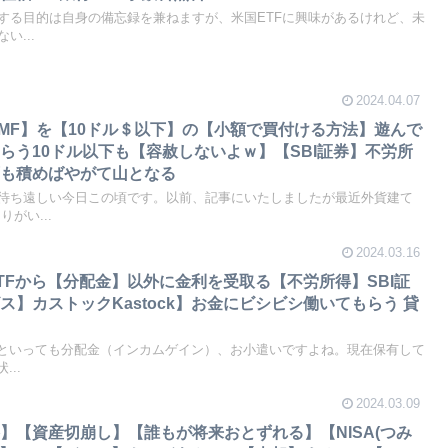
する目的は自身の備忘録を兼ねますが、米国ETFに興味があるけれど、未
い...
2024.04.07
MF】を【10ドル＄以下】の【小額で買付ける方法】遊んで
らう10ドル以下も【容赦しないよｗ】【SBI証券】不労所
)小石も積めばやがて山となる
待ち遠しい今日この頃です。以前、記事にいたしましたが最近外貨建て
がい...
2024.03.16
TFから【分配金】以外に金利を受取る【不労所得】SBI証
】カストックKastock】お金にビシビシ働いてもらう 貸
何といっても分配金（インカムゲイン）、お小遣いですよね。現在保有して
..
2024.03.09
】【資産切崩し】【誰もが将来おとずれる】【NISA(つみ