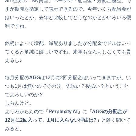
SBI証券の「My資産」ページの「配当金・分配金履歴」で
すが期間を指定して表示できるので、今年いくら配当金が
はいったとか、去年と比較してどうなのかとかいろいろ便
利ですね。
銘柄によって増配、減配ありましたが分配金でドルはいっ
てくると単純に嬉しいですね、来年もなんもしなくても貰
えるし♪
毎月分配の
AGG
は12月に2回分配金はいってきますが、い
つも1月は無いのでその分、先払い？後払い？ということ
でよろしいのか？
しらんけど。
ようわからんので
「Perplexity AI」
に
「AGGの分配金が
12月に2回入って、1月に入らない理由は?」
と雑く聞いて
みると、