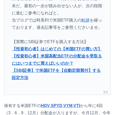
未だ、最初の一歩が踏み出せない人が、次の段階
に進むご参考になればと。
当ブログでは時系列で米国ETF購入の
軌跡
を綴っ
ております、過去記事等をご参照くださいませ。
【実際にSBI証券でETFを購入する方法】
【投資初心者】はじめての【米国ETFの買い方】
【投資初心者】米国高配当ETFの分配金を受取る
にはいつまでに買えばいいのか？
【SBI証券】で米国ETFを【自動定期買付】する
設定方法
保有する米国ETFの
HDV
,
SPYD
,
VYM
,
VTI
から年に4回
（3．6．9．12月）分配金が入りますが、今月12月、今年