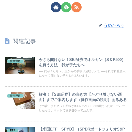
うめたろう
関連記事
今さら聞けない！SBI証券でオルカン（S＆P500）
資産運用
を買う方法 我が子たちへ
── 我が子たちへ、父からの手取り足取りメモ ──それぞれ社会人
になって間もない子どもが3人います。...
解決！【SBI証券】の歩き方【たどり着けない画
資産運用
面】までご案内します（操作画面の説明）あるある
その昔、まだネット回線がISDN？ADSL？の頃だったかモデムで
したっけ、ネットで株取引やってたんで...
【米国ETF SPYD】（SPDRポートフォリオS&P
ETF