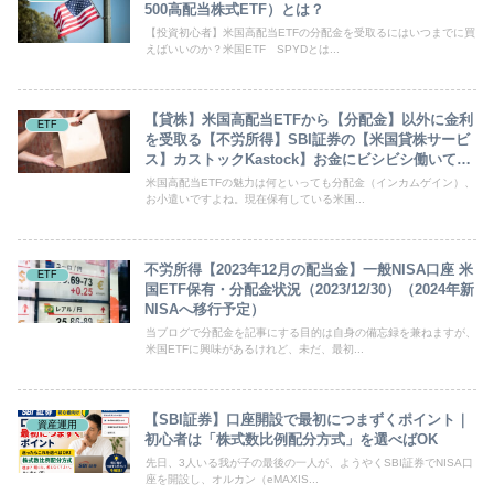
500高配当株式ETF）とは？
【投資初心者】米国高配当ETFの分配金を受取るにはいつまでに買
えばいいのか？米国ETF SPYDとは...
【貸株】米国高配当ETFから【分配金】以外に金利
ETF
を受取る【不労所得】SBI証券の【米国貸株サービ
ス】カストックKastock】お金にビシビシ働いても
らう 貸株とは？ 投資初心者
米国高配当ETFの魅力は何といっても分配金（インカムゲイン）、
お小遣いですよね。現在保有している米国...
不労所得【2023年12月の配当金】一般NISA口座 米
ETF
国ETF保有・分配金状況（2023/12/30）（2024年新
NISAへ移行予定）
当ブログで分配金を記事にする目的は自身の備忘録を兼ねますが、
米国ETFに興味があるけれど、未だ、最初...
【SBI証券】口座開設で最初につまずくポイント｜
資産運用
初心者は「株式数比例配分方式」を選べばOK
先日、3人いる我が子の最後の一人が、ようやくSBI証券でNISA口
座を開設し、オルカン（eMAXIS...