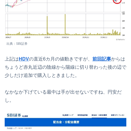
出典：SBI証券
上記は
HDV
の直近6カ月の値動きですが、
前回記事
からは
ちょうど赤丸近辺の陰線から陽線に切り替わった後の辺で
少しだけ追加で購入しときました。
なかなか下げている最中は手が出せないですね、円安だ
し。