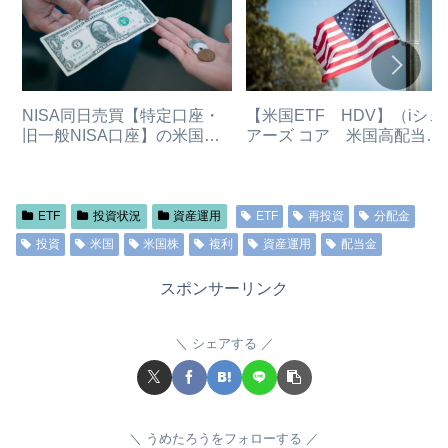
NISA同日売買【特定口座・
【米国ETF HDV】（iシェ
旧一般NISA口座】の米国高
アーズ コア 米国高配当株
配当ETFを【売って】【新
ETF米国ETF）とは？
NISA枠】で【同日に買う】
（特定口座・旧NISAから新
NISAへ資金移動）
ETF
投資状況
資産運用
ETF
再投資
分配金
投資
米国
米国株
複利
資産運用
配当金
スポンサーリンク
シェアする
うめたろうをフォローする