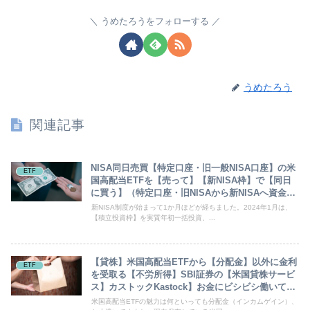
うめたろうをフォローする
うめたろう
関連記事
NISA同日売買【特定口座・旧一般NISA口座】の米
ETF
国高配当ETFを【売って】【新NISA枠】で【同日
に買う】（特定口座・旧NISAから新NISAへ資金移
動）
新NISA制度が始まって1か月ほどが経ちました。2024年1月は、
【積立投資枠】を実質年初一括投資、...
【貸株】米国高配当ETFから【分配金】以外に金利
ETF
を受取る【不労所得】SBI証券の【米国貸株サービ
ス】カストックKastock】お金にビシビシ働いても
らう 貸株とは？ 投資初心者
米国高配当ETFの魅力は何といっても分配金（インカムゲイン）、