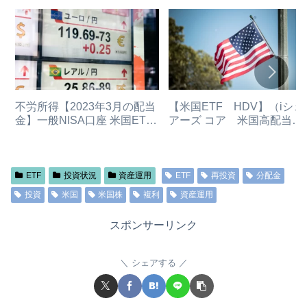
不労所得【2023年3月の配当
【米国ETF HDV】（iシェ
金】一般NISA口座 米国ETF
アーズ コア 米国高配当株
保有・分配金状況
ETF米国ETF）とは？
（2023/03/31）（2024年新
NISAへ移行予定）
ETF
投資状況
資産運用
ETF
再投資
分配金
投資
米国
米国株
複利
資産運用
スポンサーリンク
シェアする