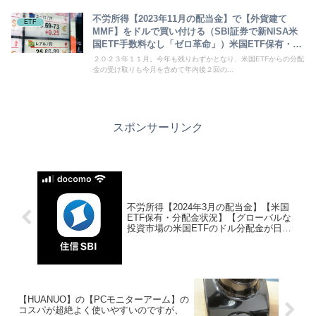
不労所得【2023年11月の配当金】で【外貨建て
ETF
MMF】をドルで買い付ける（SBI証券で新NISA米
国ETF手数料なし「ゼロ革命」）米国ETF保有・分
配金状況 hdv spyd vym vti vt vig agg vwob
２０２３年１１月。今年も残りわずかとなり、米国ETFからの分配
金の受け取りも今月を含めて年内後２回の...
スポンサーリンク
不労所得【2024年3月の配当金】【米国
ETF保有・分配金状況】【グローバルな
投資市場の米国ETFのドル分配金が日本
の片田舎のラーメン代に変わるまでの道
のり】【投資初心者】住信SBI銀行ATM
手数料無料
【HUANUO】の【PCモニターアーム】の
コスパが超絶よく使いやすいのですが、