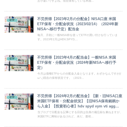
お小遣いですよね。現在保有している米国...
不労所得【2023年2月の分配金】NISA口座 米国
ETF
ETF保有・分配金状況（2023/02/14）（2024年新
NISAへ移行予定）配当金
毎月、月初に一般NISA枠を使ってETFの買い付けを行っていま
す。2023年2月はHDV,SPYD,...
不労所得【2023年4月の配当金】一般NISA 米国
ETF
ETF保有・分配金状況（2024年新NISAへ移行予
定）
今月は債権ETFからの分配金入金となります。わずかなんですが(/
ω＼)現在の保有状況です。（2023...
不労所得【2024年2月の配当金】【新・旧NISA口座
ETF
米国ETF保有・分配金状況】【旧NISA保有銘柄か
ら入金】【投資初心者】hdv spyd vym vti agg
vwob SBI証券
当ブログで分配金を記事にする目的は自身の備忘録を兼ねますが、
米国ETFに興味があるけれど、未だ、最初...