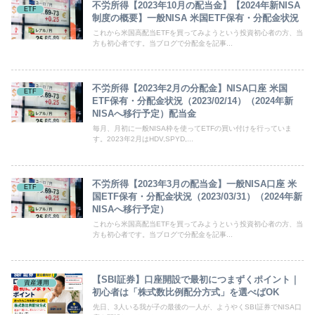
不労所得【2023年10月の配当金】【2024年新NISA
ETF
制度の概要】一般NISA 米国ETF保有・分配金状況
これから米国高配当ETFを買ってみようという投資初心者の方、当
方も初心者です。当ブログで分配金を記事...
不労所得【2023年2月の分配金】NISA口座 米国
ETF
ETF保有・分配金状況（2023/02/14）（2024年新
NISAへ移行予定）配当金
毎月、月初に一般NISA枠を使ってETFの買い付けを行っていま
す。2023年2月はHDV,SPYD,...
不労所得【2023年3月の配当金】一般NISA口座 米
ETF
国ETF保有・分配金状況（2023/03/31）（2024年新
NISAへ移行予定）
これから米国高配当ETFを買ってみようという投資初心者の方、当
方も初心者です。当ブログで分配金を記事...
【SBI証券】口座開設で最初につまずくポイント｜
資産運用
初心者は「株式数比例配分方式」を選べばOK
先日、3人いる我が子の最後の一人が、ようやくSBI証券でNISA口