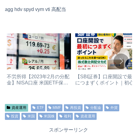
agg hdv spyd vym vti 高配当
不労所得【2023年2月の分配
【SBI証券】口座開設で最初
金】NISA口座 米国ETF保
につまずくポイント｜初心
有・分配金状況
は「株式数比例配分方式」
（2023/02/14）（2024年新
選べばOK
NISAへ移行予定）配当金
資産運用
ETF
MMF
再投資
分配金
外貨
投資
米国
米国株
複利
資産運用
スポンサーリンク