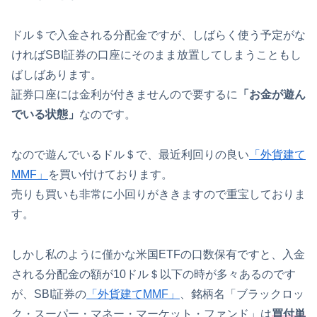
ドル＄で入金される分配金ですが、しばらく使う予定がな
ければSBI証券の口座にそのまま放置してしまうこともし
ばしばあります。
証券口座には金利が付きませんので要するに
「お金が遊ん
でいる状態」
なのです。
なので遊んでいるドル＄で、最近利回りの良い
「
外貨建て
MMF」
を買い付けております。
売りも買いも非常に小回りがききますので重宝しておりま
す。
しかし私のように僅かな米国ETFの口数保有ですと、入金
される分配金の額が10ドル＄以下の時が多々あるのです
が、SBI証券の
「外貨建てMMF」
、銘柄名「ブラックロッ
ク・スーパー・マネー・マーケット・ファンド」は
買付単