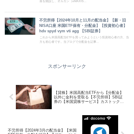
座を開設し、オルカン（eMAXIS...
不労所得【2024年10月と11月の配当金】【新・旧
ETF
NISA口座 米国ETF保有・分配金】【投資初心者】
hdv spyd vym vti agg 【SBI証券】
これから米国高配当ETFを買ってみようという投資初心者の方、当
方も初心者です。当ブログで分配金を記事...
スポンサーリンク
【貸株】米国高配当ETFから【分配金】
以外に金利を受取る【不労所得】SBI証
券の【米国貸株サービス】カストック
Kastock】お金にビシビシ働いてもらう
貸株とは？ 投資初心者
不労所得【2024年3月の配当金】【米国