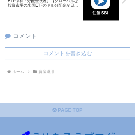
ETF保有・分配金状況】【グローバルな
投資市場の米国ETFのドル分配金が日本
の片田舎のラーメン代に変わるまでの道
のり】【投資初心者】住信SBI銀行ATM
手数料無料
コメント
コメントを書き込む
ホーム
資産運用
PAGE TOP