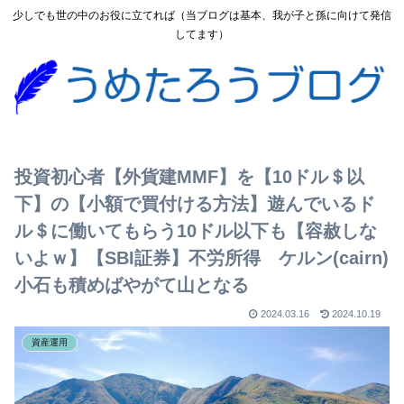
少しでも世の中のお役に立てれば（当ブログは基本、我が子と孫に向けて発信
してます）
投資初心者【外貨建MMF】を【10ドル＄以
下】の【小額で買付ける方法】遊んでいるド
ル＄に働いてもらう10ドル以下も【容赦しな
いよｗ】【SBI証券】不労所得 ケルン(cairn)
小石も積めばやがて山となる
2024.03.16
2024.10.19
資産運用