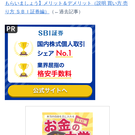
もらいましょう】メリット＆デメリット（説明 買い方 売
り方 ＳＢＩ証券編）
（←過去記事）