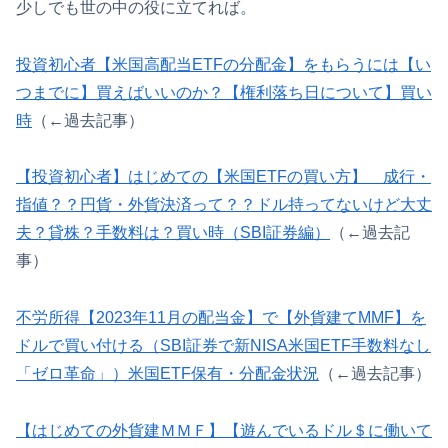
少しでも世の中の役に立てれば。
投資初心者【米国高配当ETFの分配金】をもらうには【い
つまでに】買えばいいのか？【権利落ち日について】買い
時
（←過去記事）
【投資初心者】はじめての【米国ETFの買い方】 成行・
指値？？円貨・外貨決済って？？ドル持ってないけど大丈
夫？貸株？手数料は？買い時（SBI証券編）
（←過去記
事）
不労所得【2023年11月の配当金】で【外貨建てMMF】を
ドルで買い付ける（SBI証券で新NISA米国ETF手数料なし
「ゼロ革命」）米国ETF保有・分配金状況
（←過去記事）
【はじめての外貨建ＭＭＦ】【遊んでいるドル＄に働いて