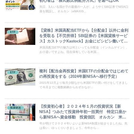
初心者は「株式数比例配分方式」を選べばOK
先日、3人いる我が子の最後の一人が、ようやくSBI証券でNISA口
座を開設し、オルカン（eMAXIS...
【貸株】米国高配当ETFから【分配金】以外に金利
ETF
を受取る【不労所得】SBI証券の【米国貸株サービ
ス】カストックKastock】お金にビシビシ働いても
らう 貸株とは？ 投資初心者
米国高配当ETFの魅力は何といっても分配金（インカムゲイン）、
お小遣いですよね。現在保有している米国...
複利【配当金再投資】米国ETFの分配金ではじめて
ETF
の再投資をする（2024年新NISAへ移行予定）
2021年12月より毎月少額ながら米国ETFの買い付けをしてきまし
て今月までに複数銘柄からわずかなが...
【投資初心者】２０２４年１月の投資状況【新
投資状況
NISA】つみたて投資枠年初一括買付 特定口座か
ら新NISAへ資金移動 投資信託 オルカン 米国
ETF
年が明けて２０２４年いよいよ新NISA制度が始まりましたね。先
は長い、ゆっくりいきましょう。今年から...