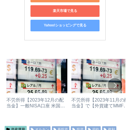
楽天市場で見る
Yahoo!ショッピングで見る
不労所得【2023年12月の配
不労所得【2023年11月の配
当金】一般NISA口座 米国
当金】で【外貨建てMMF】
ETF保有・分配金状況
をドルで買い付ける（SBI証
（2023/12/30）（2024年新
券で新NISA米国ETF手数料
NISAへ移行予定）
なし「ゼロ革命」）米国ET
保有・分配金状況 hdv spyd
資産運用
オルカン
再投資
投資
節約
複利