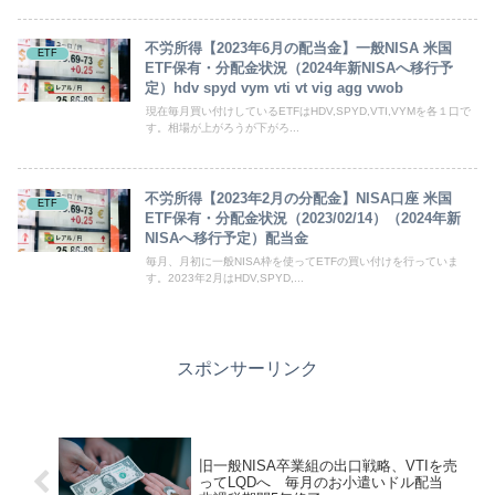
不労所得【2023年6月の配当金】一般NISA 米国
ETF
ETF保有・分配金状況（2024年新NISAへ移行予
定）hdv spyd vym vti vt vig agg vwob
現在毎月買い付けしているETFはHDV,SPYD,VTI,VYMを各１口で
す。相場が上がろうが下がろ...
不労所得【2023年2月の分配金】NISA口座 米国
ETF
ETF保有・分配金状況（2023/02/14）（2024年新
NISAへ移行予定）配当金
毎月、月初に一般NISA枠を使ってETFの買い付けを行っていま
す。2023年2月はHDV,SPYD,...
スポンサーリンク
旧一般NISA卒業組の出口戦略、VTIを売
ってLQDへ 毎月のお小遣いドル配当