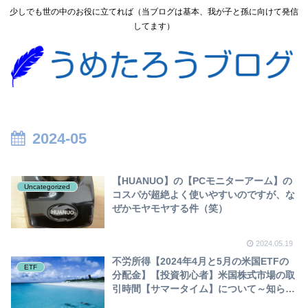
少しでも世の中のお役に立てれば（当ブログは基本、我が子と孫に向けて発信
してます）
2024-05
【HUANUO】の【PCモニターアーム】の
Uncategorized
コスパが超絶よく使いやすいのですが、な
ぜかモヤモヤする件（笑）
2024.05.19
不労所得【2024年4月と5月の米国ETFの
ETF
分配金】【投資初心者】米国株式市場の取
引時間【サマータイム】について～知らな
いと一瞬、肝を冷やすよw(etf hdv spyd