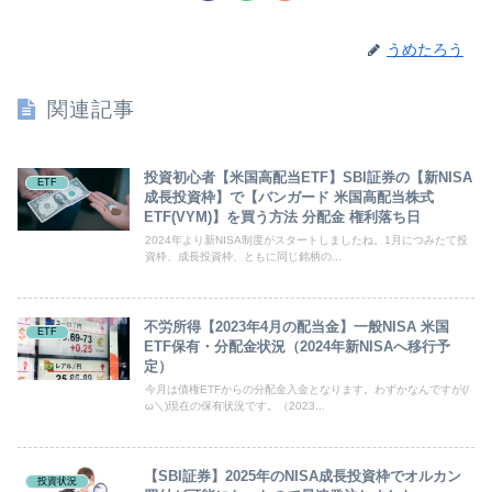
うめたろう
関連記事
投資初心者【米国高配当ETF】SBI証券の【新NISA
ETF
成長投資枠】で【バンガード 米国高配当株式
ETF(VYM)】を買う方法 分配金 権利落ち日
2024年より新NISA制度がスタートしましたね。1月につみたて投
資枠、成長投資枠、ともに同じ銘柄の...
不労所得【2023年4月の配当金】一般NISA 米国
ETF
ETF保有・分配金状況（2024年新NISAへ移行予
定）
今月は債権ETFからの分配金入金となります。わずかなんですが(/
ω＼)現在の保有状況です。（2023...
【SBI証券】2025年のNISA成長投資枠でオルカン
投資状況