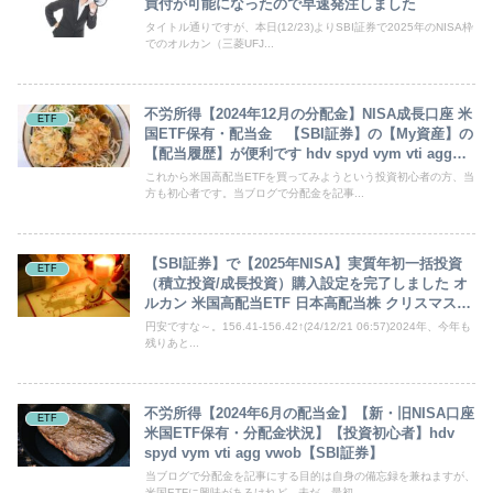
買付が可能になったので早速発注しました
タイトル通りですが、本日(12/23)よりSBI証券で2025年のNISA枠
でのオルカン（三菱UFJ...
不労所得【2024年12月の分配金】NISA成長口座 米
ETF
国ETF保有・配当金 【SBI証券】の【My資産】の
【配当履歴】が便利です hdv spyd vym vti agg保
有
これから米国高配当ETFを買ってみようという投資初心者の方、当
方も初心者です。当ブログで分配金を記事...
【SBI証券】で【2025年NISA】実質年初一括投資
ETF
（積立投資/成長投資）購入設定を完了しました オ
ルカン 米国高配当ETF 日本高配当株 クリスマスプ
レゼント
円安ですな～。156.41-156.42↑(24/12/21 06:57)2024年、今年も
残りあと...
不労所得【2024年6月の配当金】【新・旧NISA口座
ETF
米国ETF保有・分配金状況】【投資初心者】hdv
spyd vym vti agg vwob【SBI証券】
当ブログで分配金を記事にする目的は自身の備忘録を兼ねますが、
米国ETFに興味があるけれど、未だ、最初...