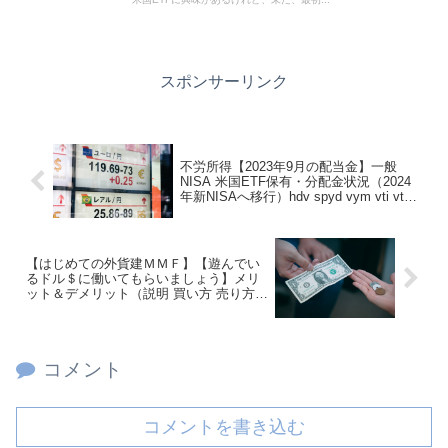
スポンサーリンク
不労所得【2023年9月の配当金】一般
NISA 米国ETF保有・分配金状況（2024
年新NISAへ移行）hdv spyd vym vti vt
vig agg vwob
【はじめての外貨建ＭＭＦ】【遊んでい
るドル＄に働いてもらいましょう】メリ
ット＆デメリット（説明 買い方 売り方
ＳＢＩ証券編）hdv spyd vym vti vt vig
agg vwob
コメント
コメントを書き込む