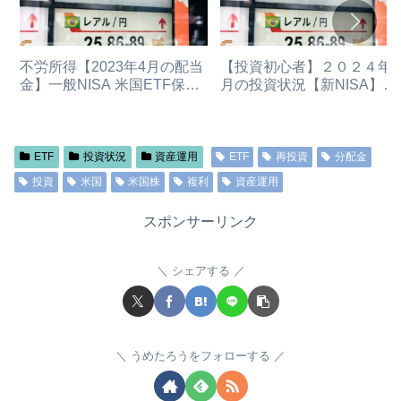
不労所得【2023年4月の配当
【投資初心者】２０２４年
金】一般NISA 米国ETF保
月の投資状況【新NISA】つ
有・分配金状況（2024年新
みたて投資枠年初一括買
NISAへ移行予定）
特定口座から新NISAへ資金
移動 投資信託 オルカ
米国ETF
ETF
投資状況
資産運用
ETF
再投資
分配金
投資
米国
米国株
複利
資産運用
スポンサーリンク
シェアする
うめたろうをフォローする