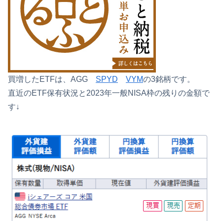
買増したETFは、AGG
SPYD
VYM
の3銘柄です。
直近のETF保有状況と2023年一般NISA枠の残りの金額で
す↓