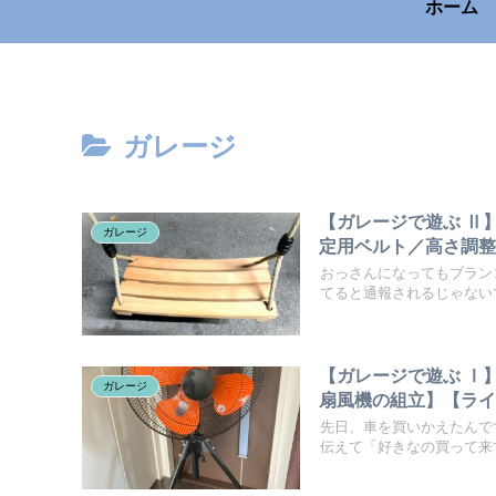
ホーム
ガレージ
【ガレージで遊ぶ Ⅱ
ガレージ
定用ベルト／高さ調
おっさんになってもブラン
てると通報されるじゃないで
【ガレージで遊ぶ Ⅰ
ガレージ
扇風機の組立】【ラ
先日、車を買いかえたんで
伝えて「好きなの買って来て