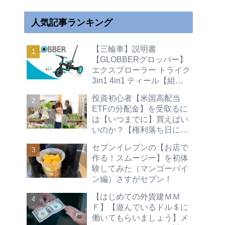
人気記事ランキング
【三輪車】説明書
【GLOBBERグロッバー】
エクスプローラー トライク
3in1 4in1 ティール【組立
て】キックバイク【変形変
投資初心者【米国高配当
身】二輪
ETFの分配金】を受取るに
は【いつまでに】買えばい
いのか？【権利落ち日につ
いて】買い時（配当金 株主
セブンイレブンの【お店で
優待 不労所得）hdv spyd
作る！スムージー】を初体
vym vti vt vig agg vwob
験してみた（マンゴーパイ
2026
ン編）さすがセブン！
【はじめての外貨建ＭＭ
Ｆ】【遊んでいるドル＄に
働いてもらいましょう】メ