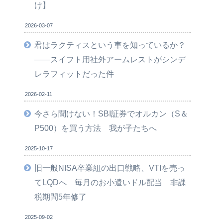
け】
2026-03-07
君はラクティスという車を知っているか？
――スイフト用社外アームレストがシンデ
レラフィットだった件
2026-02-11
今さら聞けない！SBI証券でオルカン（S＆
P500）を買う方法 我が子たちへ
2025-10-17
旧一般NISA卒業組の出口戦略、VTIを売っ
てLQDへ 毎月のお小遣いドル配当 非課
税期間5年修了
2025-09-02