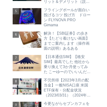
リット＆デメリット（説明
買い方 売り方 ＳＢＩ証券
フライングボールが面白い
編）hdv spyd vym vti vt vig
投げるコツ 投げ方 ドロー
agg vwob
ン FLYNOVA PRO
Gimama
解決！【SBI証券】の歩き
方【たどり着けない画面】
までご案内します（操作画
面の説明）あるある
【日本通信SIM】【格安
SIM】最高でした 他社から
乗り換えて3か月使ってみ
た こーゆーのでいいんだよ
（2023/12/4更新 30GBプ
不労所得【2023年3月の配
ラン紹介）
当金】一般NISA口座 米国
ETF保有・分配金状況
（2023/03/31）（2024年新
NISAへ移行予定）
今更ながらセブンカフェを