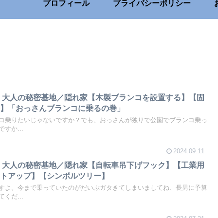
プロフィール
プライバシーポリシー
】大人の秘密基地／隠れ家【木製ブランコを設置する】【固
整】「おっさんブランコに乗るの巻」
コ乗りたいじゃないですか？でも、おっさんが独りで公園でブランコ乗っ
すか...
2024.09.11
】大人の秘密基地／隠れ家【自転車吊下げフック】【工業用
イトアップ】【シンボルツリー】
すよ。今まで乗っていたのがだいぶガタきてしまいましてね、長男に予算
くだ...