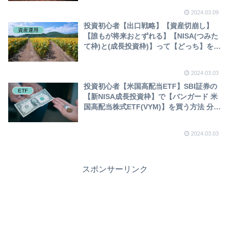
貸株とは？ 投資初心者
2024.03.09
投資初心者【出口戦略】【資産切崩し】
資産運用
【誰もが将来おとずれる】【NISA(つみた
て枠)と(成長投資枠)】って【どっち】を、
どうやって【売却】するの？【SBI証券で
NISAを売却する方法】
2024.03.03
投資初心者【米国高配当ETF】SBI証券の
ETF
【新NISA成長投資枠】で【バンガード 米
国高配当株式ETF(VYM)】を買う方法 分配
金 権利落ち日
2024.03.03
スポンサーリンク