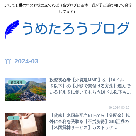
少しでも世の中のお役に立てれば（当ブログは基本、我が子と孫に向けて発信
してます）
2024-03
投資初心者【外貨建MMF】を【10ドル
資産運用
＄以下】の【小額で買付ける方法】遊んで
いるドル＄に働いてもらう10ドル以下も
【容赦しないよｗ】【SBI証券】不労所
得 ケルン(cairn)小石も積めばやがて山と
2024.03.16
なる
【貸株】米国高配当ETFから【分配金】以
ETF
外に金利を受取る【不労所得】SBI証券の
【米国貸株サービス】カストック
Kastock】お金にビシビシ働いてもらう