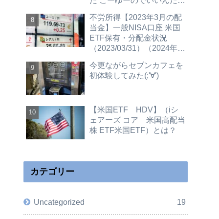
た こーゆーのでいいんだよ
（2023/12/4更新 30GBプ
不労所得【2023年3月の配
ラン紹介）
当金】一般NISA口座 米国
ETF保有・分配金状況
（2023/03/31）（2024年新
NISAへ移行予定）
今更ながらセブンカフェを
初体験してみた(;'∀')
【米国ETF HDV】（iシ
ェアーズ コア 米国高配当
株 ETF米国ETF）とは？
カテゴリー
Uncategorized
19