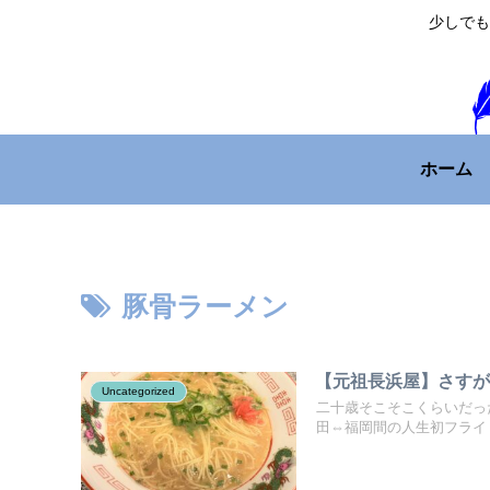
少しでも
ホーム
豚骨ラーメン
【元祖長浜屋】さす
Uncategorized
二十歳そこそこくらいだっ
田⇔福岡間の人生初フライト