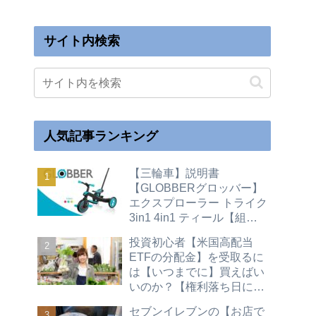
サイト内検索
人気記事ランキング
【三輪車】説明書
【GLOBBERグロッバー】
エクスプローラー トライク
3in1 4in1 ティール【組立
て】キックバイク【変形変
投資初心者【米国高配当
身】二輪
ETFの分配金】を受取るに
は【いつまでに】買えばい
いのか？【権利落ち日につ
いて】買い時（配当金 株主
セブンイレブンの【お店で