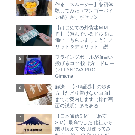
優待 不労所得）hdv spyd
作る！スムージー】を初体
vym vti vt vig agg vwob
験してみた（マンゴーパイ
2026
ン編）さすがセブン！
【はじめての外貨建ＭＭ
Ｆ】【遊んでいるドル＄に
働いてもらいましょう】メ
リット＆デメリット（説明
買い方 売り方 ＳＢＩ証券
フライングボールが面白い
編）hdv spyd vym vti vt vig
投げるコツ 投げ方 ドロー
agg vwob
ン FLYNOVA PRO
Gimama
解決！【SBI証券】の歩き
方【たどり着けない画面】
までご案内します（操作画
面の説明）あるある
【日本通信SIM】【格安
SIM】最高でした 他社から
乗り換えて3か月使ってみ