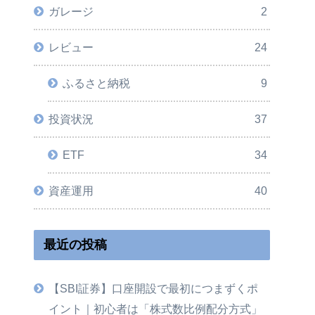
ガレージ
2
レビュー
24
ふるさと納税
9
投資状況
37
ETF
34
資産運用
40
最近の投稿
【SBI証券】口座開設で最初につまずくポ
イント｜初心者は「株式数比例配分方式」