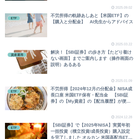
2025.09.02
不労所得の軌跡あしあと【米国ETF】の
ETF
【購入と分配金】 AI先生からアドバイス
2025.03.22
解決！【SBI証券】の歩き方【たどり着け
資産運用
ない画面】までご案内します（操作画面の
説明）あるある
2025.01.09
不労所得【2024年12月の分配金】NISA成
ETF
長口座 米国ETF保有・配当金 【SBI証
券】の【My資産】の【配当履歴】が便利
です hdv spyd vym vti agg保有
2024.12.28
【SBI証券】で【2025年NISA】実質年初
ETF
一括投資（積立投資/成長投資）購入設定
を完了しました オルカン 米国高配当ETF