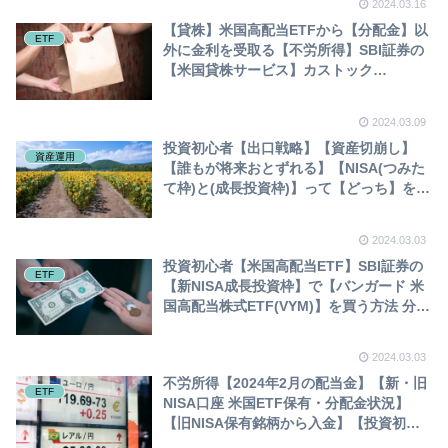
2024.03.16
なる
【貸株】米国高配当ETFから【分配金】以
ETF
外に金利を受取る【不労所得】SBI証券の
【米国貸株サービス】カストック
Kastock】お金にビシビシ働いてもらう
貸株とは？ 投資初心者
2024.03.09
投資初心者【出口戦略】【資産切崩し】
資産運用
【誰もが将来おとずれる】【NISA(つみた
て枠)と(成長投資枠)】って【どっち】を、
どうやって【売却】するの？【SBI証券で
NISAを売却する方法】
2024.03.03
投資初心者【米国高配当ETF】SBI証券の
ETF
【新NISA成長投資枠】で【バンガード 米
国高配当株式ETF(VYM)】を買う方法 分配
金 権利落ち日
2024.03.03
不労所得【2024年2月の配当金】【新・旧
ETF
NISA口座 米国ETF保有・分配金状況】
【旧NISA保有銘柄から入金】【投資初心
者】hdv spyd vym vti agg vwob SBI証