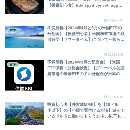
【投資初心者】hdv spyd vym vti agg
vwob【SBI証券】
2024.07.04
不労所得【2024年4月と5月の米国ETFの
ETF
分配金】【投資初心者】米国株式市場の取
引時間【サマータイム】について～知らな
いと一瞬、肝を冷やすよw(etf hdv spyd
vym agg SBI証券)
2024.05.06
不労所得【2024年3月の配当金】【米国
ETF
ETF保有・分配金状況】【グローバルな投
資市場の米国ETFのドル分配金が日本の片
田舎のラーメン代に変わるまでの道のり】
【投資初心者】住信SBI銀行ATM手数料無
料
2024.04.07
投資初心者【外貨建MMF】を【10ドル
資産運用
＄以下】の【小額で買付ける方法】遊んで
いるドル＄に働いてもらう10ドル以下も
【容赦しないよｗ】【SBI証券】不労所
得 ケルン(cairn)小石も積めばやがて山と