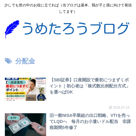
少しでも世の中のお役に立てれば（当ブログは基本、我が子と孫に向けて発信
してます）
分配金
【SBI証券】口座開設で最初につまずくポ
資産運用
イント｜初心者は「株式数比例配分方式」
を選べばOK
2026.07.14
旧一般NISA卒業組の出口戦略、VTIを売っ
ETF
てLQDへ 毎月のお小遣いドル配当 非課
税期間5年修了