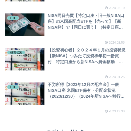
券
2024.02.10
NISA同日売買【特定口座・旧一般NISA口
ETF
座】の米国高配当ETFを【売って】【新
NISA枠】で【同日に買う】（特定口座・
旧NISAから新NISAへ資金移動）
2024.02.08
【投資初心者】２０２４年１月の投資状況
投資状況
【新NISA】つみたて投資枠年初一括買
付 特定口座から新NISAへ資金移動 投
資信託 オルカン 米国ETF
2024.01.25
不労所得【2023年12月の配当金】一般
ETF
NISA口座 米国ETF保有・分配金状況
（2023/12/30）（2024年新NISAへ移行予
定）
2023.12.30