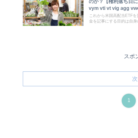
のか？【権利落ち日につ
vym vti vt vig agg v
これから米国高配当ETF
金を記事にする目的は自身の
スポ
次
1