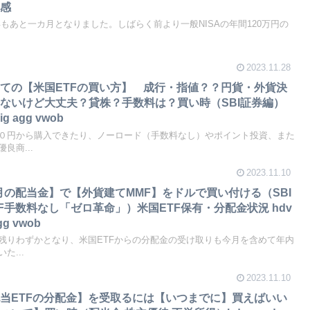
成感
今年もあと一カ月となりました。しばらく前より一般NISAの年間120万円の
2023.11.28
ての【米国ETFの買い方】 成行・指値？？円貨・外貨決
ないけど大丈夫？貸株？手数料は？買い時（SBI証券編）
vig agg vwob
０円から購入できたり、ノーロード（手数料なし）やポイント投資、また
良商...
2023.11.10
1月の配当金】で【外貨建てMMF】をドルで買い付ける（SBI
TF手数料なし「ゼロ革命」）米国ETF保有・分配金状況 hdv
agg vwob
残りわずかとなり、米国ETFからの分配金の受け取りも今月を含めて年内
た...
2023.11.10
当ETFの分配金】を受取るには【いつまでに】買えばいい