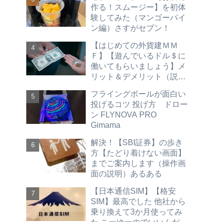
優待 不労所得）hdv spyd
作る！スムージー】を初体
vym vti vt vig agg vwob
験してみた（マンゴーパイ
2026
ン編）さすがセブン！
【はじめての外貨建ＭＭ
Ｆ】【遊んでいるドル＄に
働いてもらいましょう】メ
リット＆デメリット（説明
買い方 売り方 ＳＢＩ証券
フライングボールが面白い
編）hdv spyd vym vti vt vig
投げるコツ 投げ方 ドロー
agg vwob
ン FLYNOVA PRO
Gimama
解決！【SBI証券】の歩き
方【たどり着けない画面】
までご案内します（操作画
面の説明）あるある
【日本通信SIM】【格安
SIM】最高でした 他社から
乗り換えて3か月使ってみ