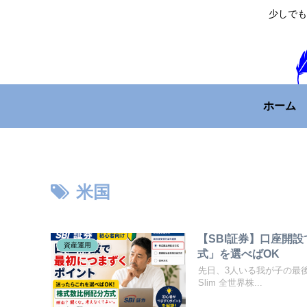
少しでも
ホーム
米国
【SBI証券】口座開
資産運用
式」を選べばOK
先日、3人いる我が子の最後
Slim 全世界株...