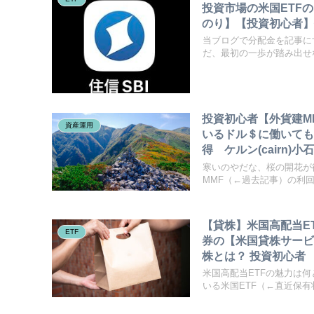
投資市場の米国ETF
のり】【投資初心者】
当ブログで分配金を記事に
だ、最初の一歩が踏み出せな
投資初心者【外貨建M
資産運用
いるドル＄に働いても
得 ケルン(cairn
寒いのやだな、桜の開花が
MMF（←過去記事）の利回り
【貸株】米国高配当E
ETF
券の【米国貸株サービス
株とは？ 投資初心者
米国高配当ETFの魅力は
いる米国ETF（←直近保有状.