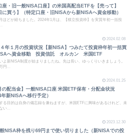
口座・旧一般NISA口座】の米国高配当ETFを【売って】
日に買う】（特定口座・旧NISAから新NISAへ資金移動）
か月ほどが経ちました。2024年1月は、【積立投資枠】を実質年初一括投
.
2024.02.08
４年１月の投資状況【新NISA】つみたて投資枠年初一括買
ISAへ資金移動 投資信託 オルカン 米国ETF
いよ新NISA制度が始まりましたね。先は長い、ゆっくりいきましょう。
円...
2024.01.25
2月の配当金】一般NISA口座 米国ETF保有・分配金状況
2024年新NISAへ移行予定）
する目的は自身の備忘録を兼ねますが、米国ETFに興味があるけれど、未
い...
2023.12.30
旧一般NISA枠を残り69円まで使い切りました（新NISAでの投