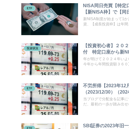
NISA同日売買【特定
ETF
【新NISA枠】で【同
新NISA制度が始まって1
資、【成長投資枠】は年間..
【投資初心者】２０２
投資状況
付 特定口座から新N
年が明けて２０２４年いよ
今年から年間投資額３６０万
不労所得【2023年1
ETF
（2023/12/30）（
当ブログで分配金を記事に
だ、最初の一歩が踏み出せな
SBI証券の2023年
ETF