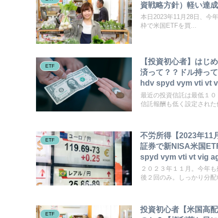
資戦略方針）軽い達
本日2023年11月28日、
枠で米国ETFを買...
【投資初心者】はじめ
ETF
済って？？ドル持って
hdv spyd vym vti vt 
最近の投資信託は最低１０
信託報酬も低く設定された優
不労所得【2023年1
ETF
証券で新NISA米国E
spyd vym vti vt vig 
２０２３年１１月。今年も
後２回のみ。しっかり分配い
投資初心者【米国高配
ETF