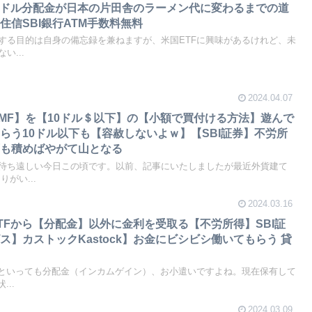
のドル分配金が日本の片田舎のラーメン代に変わるまでの道
住信SBI銀行ATM手数料無料
する目的は自身の備忘録を兼ねますが、米国ETFに興味があるけれど、未
い...
2024.04.07
MF】を【10ドル＄以下】の【小額で買付ける方法】遊んで
らう10ドル以下も【容赦しないよｗ】【SBI証券】不労所
)小石も積めばやがて山となる
待ち遠しい今日この頃です。以前、記事にいたしましたが最近外貨建て
がい...
2024.03.16
TFから【分配金】以外に金利を受取る【不労所得】SBI証
】カストックKastock】お金にビシビシ働いてもらう 貸
何といっても分配金（インカムゲイン）、お小遣いですよね。現在保有して
..
2024.03.09