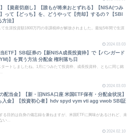
】【資産切崩し】【誰もが将来おとずれる】【NISA(つみ
枠)】って【どっち】を、どうやって【売却】するの？【SBI
る方法】
ートして生涯投資額1800万円の非課税枠が解放されました。最短5年間で生涯
2024.03.03
ETF】SBI証券の【新NISA成長投資枠】で【バンガード
VYM)】を買う方法 分配金 権利落ち日
度がスタートしましたね。1月につみたて投資枠、成長投資枠、ともに同じ銘
.
2024.03.03
月の配当金】【新・旧NISA口座 米国ETF保有・分配金状況】
】【投資初心者】hdv spyd vym vti agg vwob SBI証
する目的は自身の備忘録を兼ねますが、米国ETFに興味があるけれど、未
い...
2024.02.10