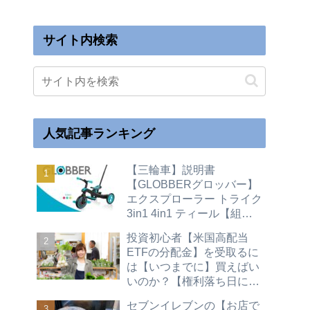
サイト内検索
人気記事ランキング
【三輪車】説明書
【GLOBBERグロッバー】
エクスプローラー トライク
3in1 4in1 ティール【組立
て】キックバイク【変形変
投資初心者【米国高配当
身】二輪
ETFの分配金】を受取るに
は【いつまでに】買えばい
いのか？【権利落ち日につ
いて】買い時（配当金 株主
セブンイレブンの【お店で