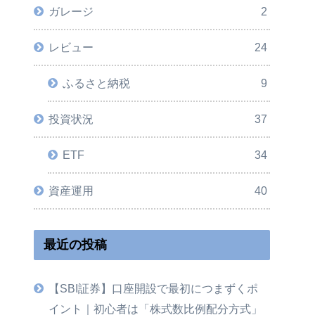
ガレージ
2
レビュー
24
ふるさと納税
9
投資状況
37
ETF
34
資産運用
40
最近の投稿
【SBI証券】口座開設で最初につまずくポ
イント｜初心者は「株式数比例配分方式」