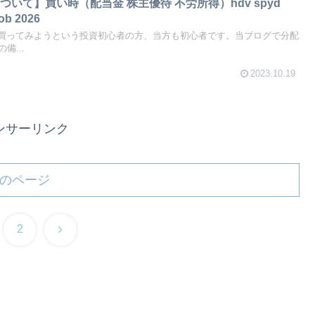
いて】買い時（配当金 株主優待 不労所得）hdv spyd
wob 2026
を買ってみようという投資初心者の方、当方も初心者です。当ブログで分配
備...
2023.10.19
ンサーリンク
のページ
次
2
へ