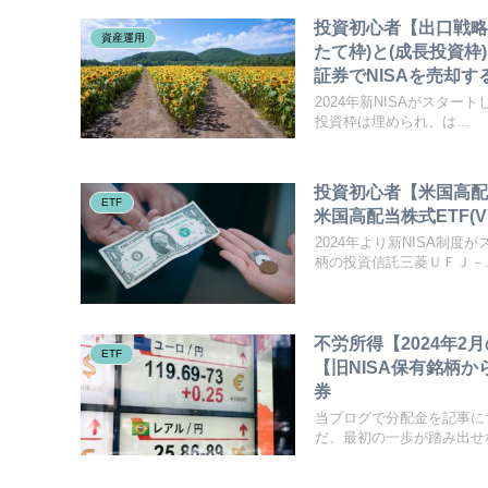
投資初心者【出口戦略
資産運用
たて枠)と(成長投資
証券でNISAを売却す
2024年新NISAがスタ
投資枠は埋められ、は...
投資初心者【米国高配当
ETF
米国高配当株式ETF(
2024年より新NISA制
柄の投資信託三菱ＵＦＪ－..
不労所得【2024年2
ETF
【旧NISA保有銘柄から入金
券
当ブログで分配金を記事に
だ、最初の一歩が踏み出せな