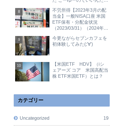
た こーゆーのでいいんだよ
（2023/12/4更新 30GBプ
不労所得【2023年3月の配
ラン紹介）
当金】一般NISA口座 米国
ETF保有・分配金状況
（2023/03/31）（2024年新
NISAへ移行予定）
今更ながらセブンカフェを
初体験してみた(;'∀')
【米国ETF HDV】（iシ
ェアーズ コア 米国高配当
株 ETF米国ETF）とは？
カテゴリー
Uncategorized
19