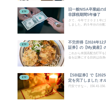
旧一般NISA卒業組
ETF
非課税期間5年修了
さて、今年で２０２１年に購
しました。約５年分の分配..
不労所得【2024年12
ETF
証券】の【My資産】の【配
これから米国高配当ETF
金を記事にする目的は自身の
【SBI証券】で【20
ETF
定を完了しました オル
円安ですな～。156.41-156.