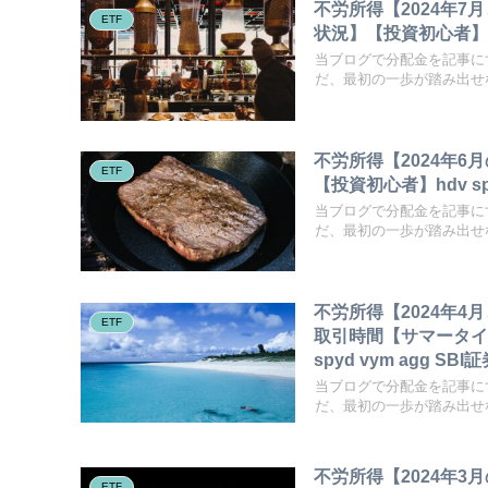
不労所得【2024年7
ETF
状況】【投資初心者】hdv 
当ブログで分配金を記事に
だ、最初の一歩が踏み出せな
不労所得【2024年6
ETF
【投資初心者】hdv spyd
当ブログで分配金を記事に
だ、最初の一歩が踏み出せな
不労所得【2024年
ETF
取引時間【サマータイム
spyd vym agg SBI証
当ブログで分配金を記事に
だ、最初の一歩が踏み出せな
不労所得【2024年
ETF