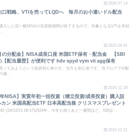
2026.07.14
の出口戦略、VTIを売ってLQDへ 毎月のお小遣いドル配当
入した旧一般NISAの非課税期間が終了するので、対象となるVTIを売却
.
2025.09.02
月の分配金】NISA成長口座 米国ETF保有・配当金 【SBI
当履歴】が便利です hdv spyd vym vti agg保有
を買ってみようという投資初心者の方、当方も初心者です。当ブログで分配
備...
2024.12.28
25年NISA】実質年初一括投資（積立投資/成長投資）購入設
カン 米国高配当ETF 日本高配当株 クリスマスプレゼント
42↑(24/12/21 06:57)2024年、今年も残りあと一週間ほど。SBI証...
2024.12.21